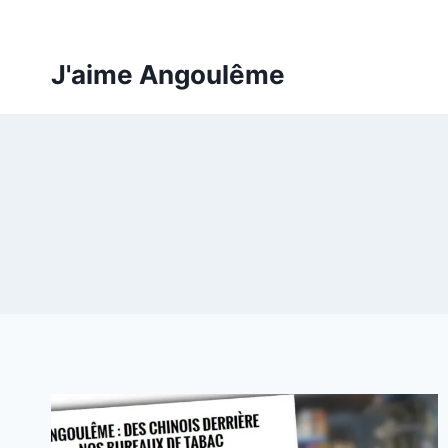
Aller
au
contenu
J'aime Angoulême