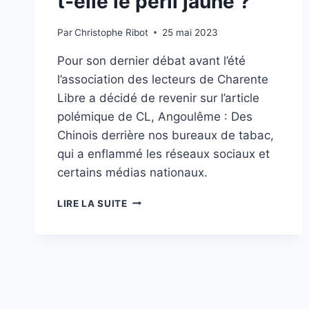
t-elle le péril jaune ?
Par
Christophe Ribot
25 mai 2023
Pour son dernier débat avant l’été
l’association des lecteurs de Charente
Libre a décidé de revenir sur l’article
polémique de CL, Angoulême : Des
Chinois derrière nos bureaux de tabac,
qui a enflammé les réseaux sociaux et
certains médias nationaux.
EN
LIRE LA SUITE
TITRANT
«
ANGOULÊME
:
DES
CHINOIS
DERRIÈRE