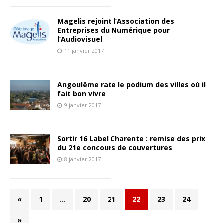
Magelis rejoint l’Association des
Entreprises du Numérique pour
l’Audiovisuel
11 janvier 2017
Angoulême rate le podium des villes où il
fait bon vivre
9 janvier 2017
Sortir 16 Label Charente : remise des prix
du 21e concours de couvertures
8 janvier 2017
«
1
…
20
21
22
23
24
»