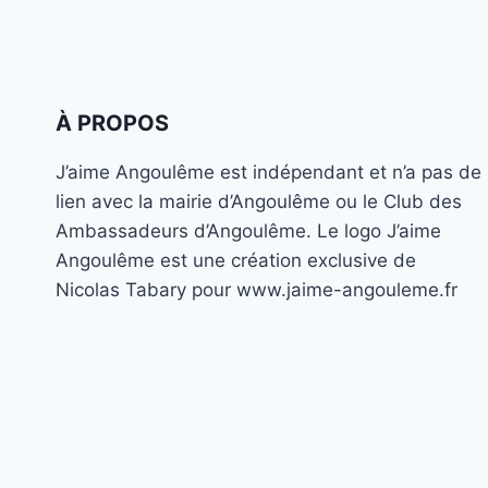
:
LE
CHEF
PHILIPPE
ETCHEBEST
CHERCHE
À PROPOS
DES
RESTAURATEURS
J’aime Angoulême est indépendant et n’a pas de
À
lien avec la mairie d’Angoulême ou le Club des
ANGOULÊME
Ambassadeurs d’Angoulême. Le logo J’aime
POUR
LA
Angoulême est une création exclusive de
SAISON
Nicolas Tabary pour www.jaime-angouleme.fr
12