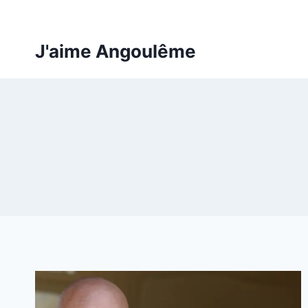
Aller
au
contenu
J'aime Angoulême