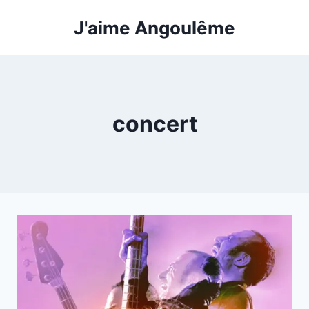
Aller
J'aime Angoulême
au
contenu
concert