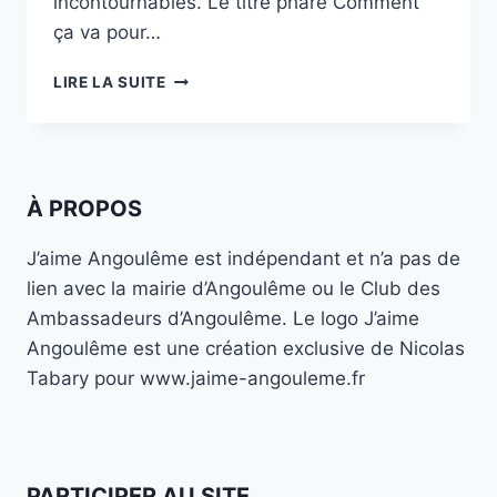
incontournables. Le titre phare Comment
ça va pour…
CONCERT
LIRE LA SUITE
DE
PATRICK
BRUEL
À
ANGOULÊME
À PROPOS
:
RETOUR
J’aime Angoulême est indépendant et n’a pas de
EN
lien avec la mairie d’Angoulême ou le Club des
IMAGES
Ambassadeurs d’Angoulême. Le logo J’aime
Angoulême est une création exclusive de Nicolas
Tabary pour www.jaime-angouleme.fr
PARTICIPER AU SITE