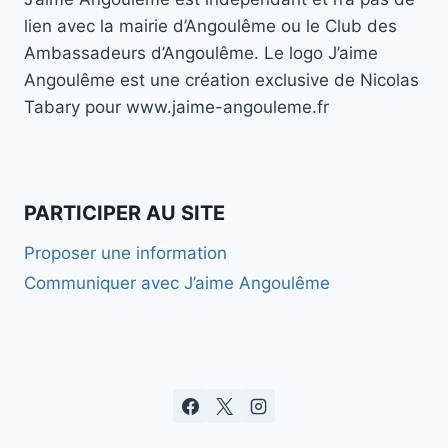
CHERCHE
DES
lien avec la mairie d’Angoulême ou le Club des
RESTAURATEURS
Ambassadeurs d’Angoulême. Le logo J’aime
À
Angoulême est une création exclusive de Nicolas
ANGOULÊME
Tabary pour www.jaime-angouleme.fr
POUR
LA
SAISON
12
PARTICIPER AU SITE
Proposer une information
Communiquer avec J’aime Angoulême