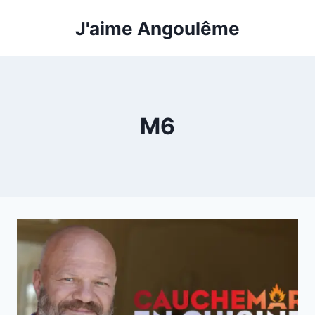
Aller
J'aime Angoulême
au
contenu
M6