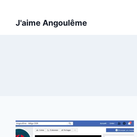
Aller
au
contenu
J'aime Angoulême