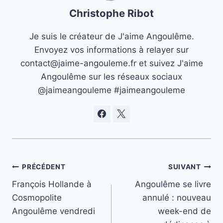
Christophe Ribot
Je suis le créateur de J'aime Angoulême.
Envoyez vos informations à relayer sur
contact@jaime-angouleme.fr et suivez J'aime
Angoulême sur les réseaux sociaux
@jaimeangouleme #jaimeangouleme
Navigation
PRÉCÉDENT
SUIVANT
François Hollande à
Angoulême se livre
de
Cosmopolite
annulé : nouveau
l’article
Angoulême vendredi
week-end de