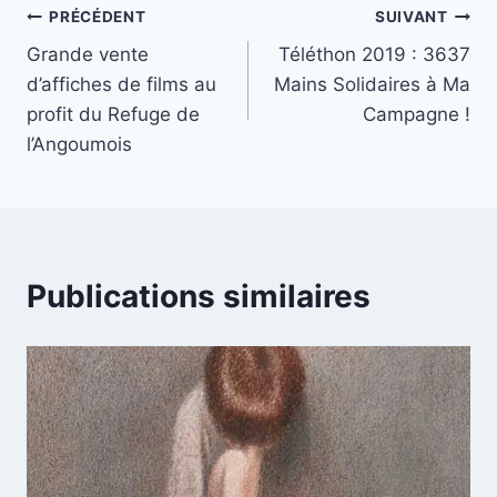
Navigation
PRÉCÉDENT
SUIVANT
Grande vente
Téléthon 2019 : 3637
de
d’affiches de films au
Mains Solidaires à Ma
l’article
profit du Refuge de
Campagne !
l’Angoumois
Publications similaires