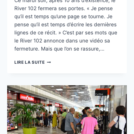
Ce mardi soir, après 10 ans d’existence, le
River 102 fermera ses portes. « Je pense
qu’il est temps qu’une page se tourne. Je
pense qu’il est temps d’écrire les dernières
lignes de ce récit. » C’est par ses mots que
le River 102 annonce dans une vidéo sa
fermeture. Mais que l’on se rassure,…
LE
LIRE LA SUITE
RIVER
102
FERME
ET
MET
EN
VENTE
MATÉRIEL
ET
DÉCO