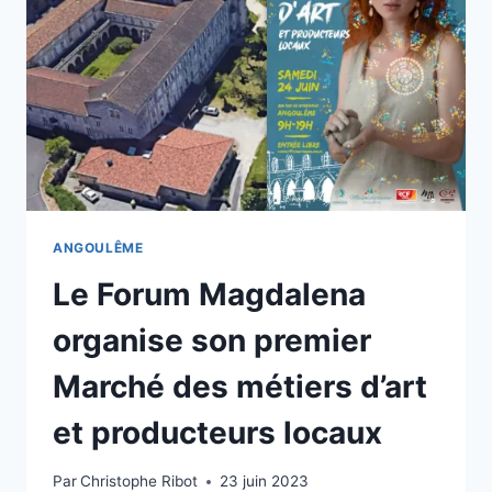
À
L’ALTERNANCE
LES
21
ET
22
MARS
À
L’ECF
PRO
DE
ANGOULÊME
NERSAC
Le Forum Magdalena
organise son premier
Marché des métiers d’art
et producteurs locaux
Par
Christophe Ribot
23 juin 2023