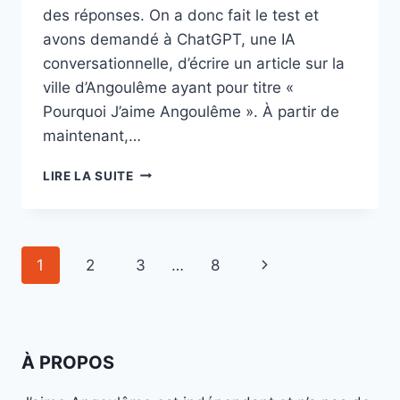
des réponses. On a donc fait le test et
avons demandé à ChatGPT, une IA
conversationnelle, d’écrire un article sur la
ville d’Angoulême ayant pour titre «
Pourquoi J’aime Angoulême ». À partir de
maintenant,…
POURQUOI
LIRE LA SUITE
J’AIME
ANGOULÊME
:
QUAND
Navigation
Page
1
2
3
…
8
CHATGPT,
UNE
de
suivante
INTELLIGENCE
ARTIFICIELLE,
page
ÉCRIT
À PROPOS
SUR
ANGOULÊME