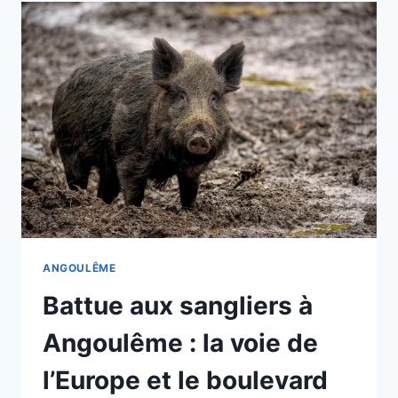
LE
CHEF
PHILIPPE
ETCHEBEST
CHERCHE
DES
RESTAURATEURS
À
ANGOULÊME
POUR
LA
SAISON
12
ANGOULÊME
Battue aux sangliers à
Angoulême : la voie de
l’Europe et le boulevard