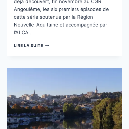
déjà découvert, fin novembre au CGR
Angoulême, les six premiers épisodes de
cette série soutenue par la Région
Nouvelle-Aquitaine et accompagnée par
l’ALCA…
«
LIRE LA SUITE
3615
MONIQUE
»
LE
MINITEL
ROSE
EST
DE
RETOUR
CE
JEUDI
15
DÉCEMBRE
SUR