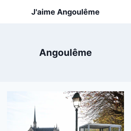
Aller
J'aime Angoulême
au
contenu
Angoulême