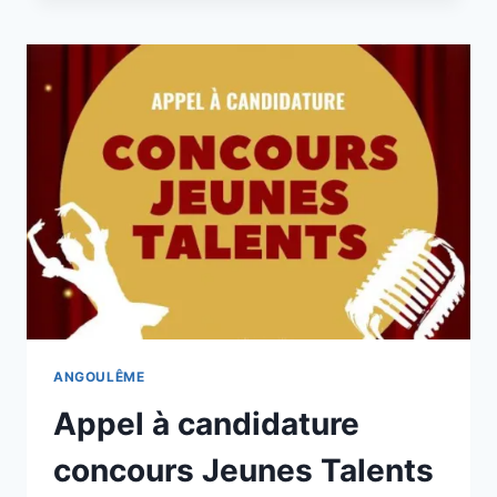
À
ANGOULÊME
:
LA
VOIE
DE
L’EUROPE
ET
LE
BOULEVARD
DE
BIGORRE
INTERDITS
À
LA
CIRCULATION
ANGOULÊME
DIMANCHE
Appel à candidature
concours Jeunes Talents