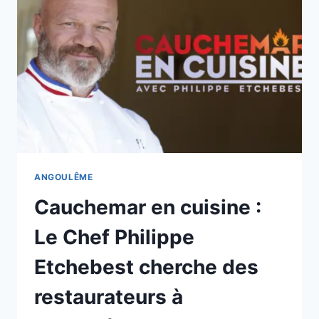
DES
MÉTIERS
D’ART
ET
PRODUCTEURS
LOCAUX
ANGOULÊME
Cauchemar en cuisine :
Le Chef Philippe
Etchebest cherche des
restaurateurs à